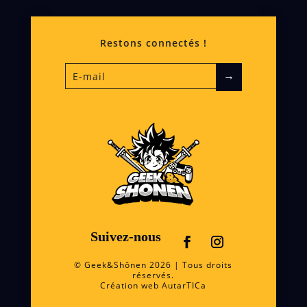
Restons connectés !
→
Suivez-nous
© Geek&Shônen 2026 | Tous droits
réservés.
Création web
AutarTICa