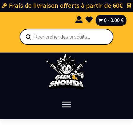
🎉 Frais de livraison offerts à partir de 60€ 🛒


0
-
0.00
€

Recherche
de
produits