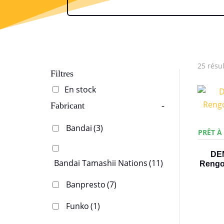
25 résul
Filtres
En stock
Fabricant
-
Bandai
(3)
PRÊT À
DE
Bandai Tamashii Nations
(11)
Rengok
Banpresto
(7)
Funko
(1)