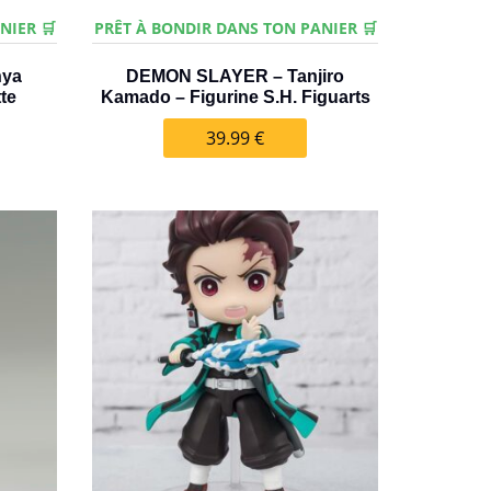
NIER 🛒
PRÊT À BONDIR DANS TON PANIER 🛒
nya
DEMON SLAYER – Tanjiro
te
Kamado – Figurine S.H. Figuarts
39.99
€