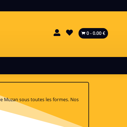


0
-
0.00
€

e Muzan sous toutes les formes. Nos