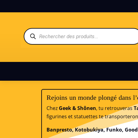
Recherche
de
produits
Rejoins un monde plongé dans l
Chez
Geek & Shônen
, tu retrouveras
T
figurines et statuettes te transporter
Banpresto, Kotobukiya, Funko, Goo