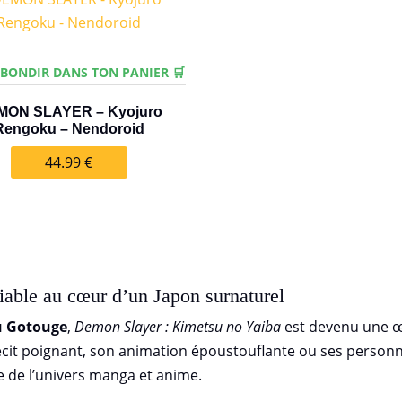
 BONDIR DANS TON PANIER 🛒
MON SLAYER – Kyojuro
Rengoku – Nendoroid
44.99
€
able au cœur d’un Japon surnaturel
 Gotouge
,
Demon Slayer : Kimetsu no Yaiba
est devenu une œu
 récit poignant, son animation époustouflante ou ses pers
de l’univers manga et anime.