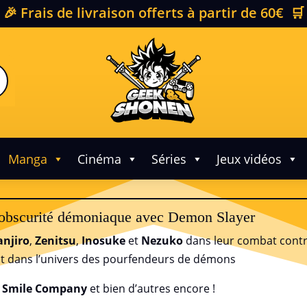
🎉 Frais de livraison offerts à partir de 60€ 🛒
Manga
Cinéma
Séries
Jeux vidéos
’obscurité démoniaque avec Demon Slayer
anjiro
,
Zenitsu
,
Inosuke
et
Nezuko
dans leur combat contr
ont dans l’univers des pourfendeurs de démons
d Smile Company
et bien d’autres encore !