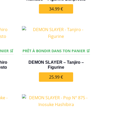
34.99
€
NIER 🛒
PRÊT À BONDIR DANS TON PANIER 🛒
hiro
DEMON SLAYER – Tanjiro –
esto
Figurine
25.99
€