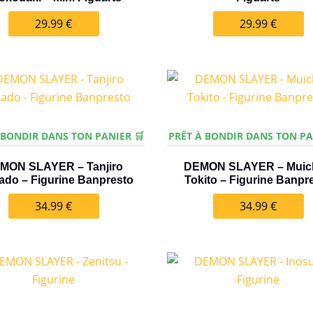
29.99
€
29.99
€
 BONDIR DANS TON PANIER 🛒
PRÊT À BONDIR DANS TON PA
MON SLAYER – Tanjiro
DEMON SLAYER – Muic
do – Figurine Banpresto
Tokito – Figurine Banpr
34.99
€
34.99
€