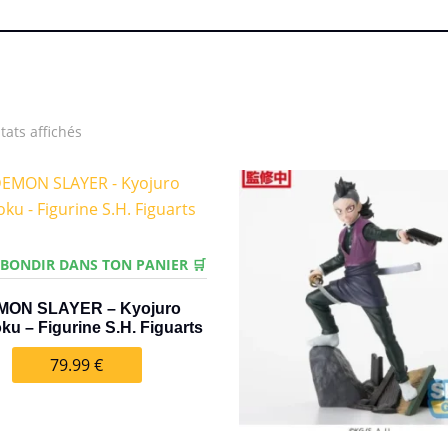
Trié
tats affichés
par
popularité
 BONDIR DANS TON PANIER 🛒
MON SLAYER – Kyojuro
u – Figurine S.H. Figuarts
79.99
€