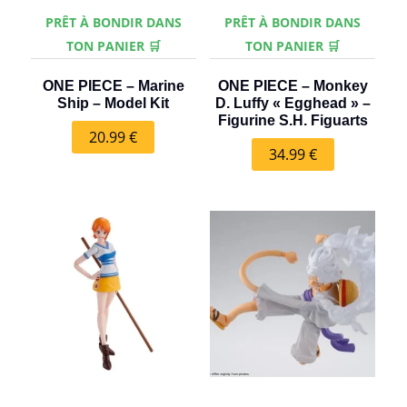
PRÊT À BONDIR DANS
PRÊT À BONDIR DANS
TON PANIER 🛒
TON PANIER 🛒
ONE PIECE – Marine
ONE PIECE – Monkey
Ship – Model Kit
D. Luffy « Egghead » –
Figurine S.H. Figuarts
20.99
€
34.99
€