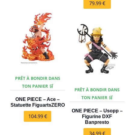
79.99
€
PRÊT À BONDIR DANS
TON PANIER 🛒
PRÊT À BONDIR DANS
TON PANIER 🛒
ONE PIECE – Ace –
Statuette FiguartsZERO
ONE PIECE – Usopp –
104.99
€
Figurine DXF
Banpresto
34.99
€