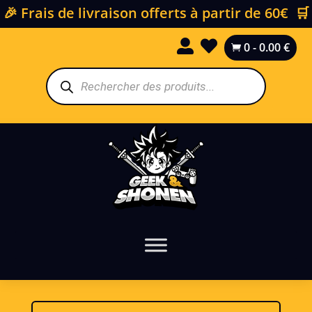
🎉 Frais de livraison offerts à partir de 60€ 🛒


0
-
0.00
€

Recherche
de
produits