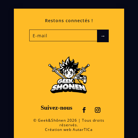
Restons connectés !
→
Suivez-nous
© Geek&Shônen 2026 | Tous droits
réservés.
Création web
AutarTICa