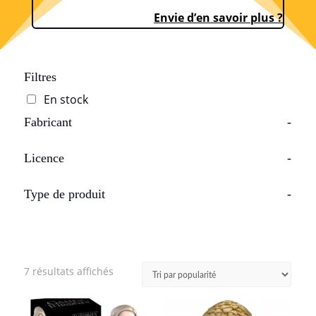
Envie d’en savoir plus ?
Filtres
En stock
Fabricant
-
Licence
-
Type de produit
-
Trié
7 résultats affichés
par
popularité