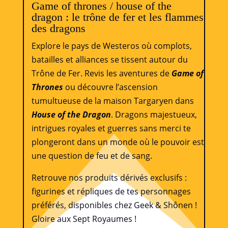
Game of thrones / house of the
dragon : le trône de fer et les flammes
des dragons
Explore le pays de Westeros où complots,
batailles et alliances se tissent autour du
Trône de Fer. Revis les aventures de
Game of
Thrones
ou découvre l’ascension
tumultueuse de la maison Targaryen dans
House of the Dragon
. Dragons majestueux,
intrigues royales et guerres sans merci te
plongeront dans un monde où le pouvoir est
une question de feu et de sang.
Retrouve nos produits dérivés exclusifs :
figurines et répliques de tes personnages
préférés, disponibles chez Geek & Shônen !
Gloire aux Sept Royaumes !