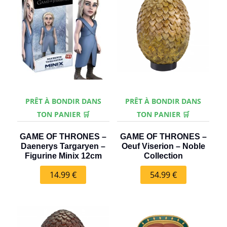
PRÊT À BONDIR DANS
PRÊT À BONDIR DANS
TON PANIER 🛒
TON PANIER 🛒
GAME OF THRONES –
GAME OF THRONES –
Daenerys Targaryen –
Oeuf Viserion – Noble
Figurine Minix 12cm
Collection
14.99
€
54.99
€