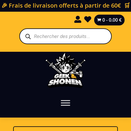
🎉 Frais de livraison offerts à partir de 60€ 🛒


0
-
0.00
€

Recherche
de
produits