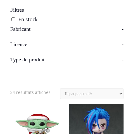
Filtres
En stock
Fabricant
-
Licence
-
Type de produit
-
Trié
34 résultats affichés
par
popularité