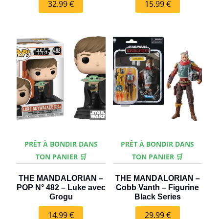
32.99
€
15.99
€
PRÊT À BONDIR DANS
PRÊT À BONDIR DANS
TON PANIER 🛒
TON PANIER 🛒
THE MANDALORIAN –
THE MANDALORIAN –
POP N° 482 – Luke avec
Cobb Vanth – Figurine
Grogu
Black Series
14.99
€
29.99
€