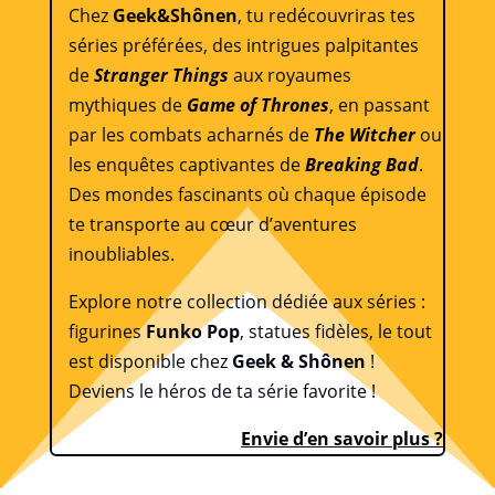
Chez
Geek&Shônen
, tu redécouvriras tes
séries préférées, des intrigues palpitantes
de
Stranger Things
aux royaumes
mythiques de
Game of Thrones
, en passant
par les combats acharnés de
The Witcher
ou
les enquêtes captivantes de
Breaking Bad
.
Des mondes fascinants où chaque épisode
te transporte au cœur d’aventures
inoubliables.
Explore notre collection dédiée aux séries :
figurines
Funko Pop
, statues fidèles, le tout
est disponible chez
Geek & Shônen
!
Deviens le héros de ta série favorite !
Envie d’en savoir plus ?