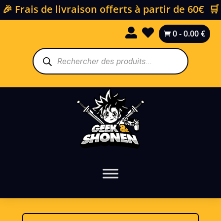
🎉 Frais de livraison offerts à partir de 60€ 🛒


0
-
0.00
€

Recherche
de
produits