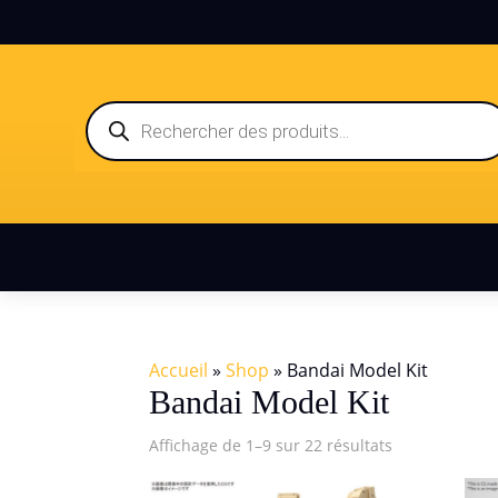
Recherche
de
produits
Accueil
»
Shop
»
Bandai Model Kit
Bandai Model Kit
Affichage de 1–9 sur 22 résultats