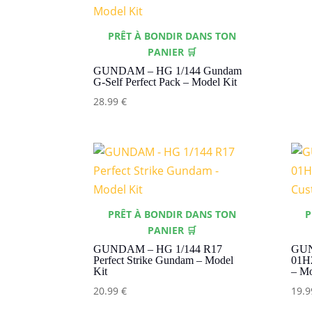
PRÊT À BONDIR DANS TON
PANIER 🛒
GUNDAM – HG 1/144 Gundam
G-Self Perfect Pack – Model Kit
28.99
€
PRÊT À BONDIR DANS TON
P
PANIER 🛒
GUNDAM – HG 1/144 R17
GUN
Perfect Strike Gundam – Model
01H
Kit
– Mo
20.99
€
19.