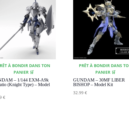
RÊT À BONDIR DANS TON
PRÊT À BONDIR DANS T
PANIER 🛒
PANIER 🛒
DAM – 1/144 EXM-A9k
GUNDAM – 30MF LIBER
atio (Knight Type) – Model
BISHOP – Model Kit
32.99
€
99
€