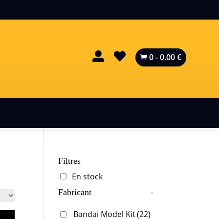


0
-
0.00
€

Filtres
En stock
Fabricant
-
Bandai Model Kit
(22)