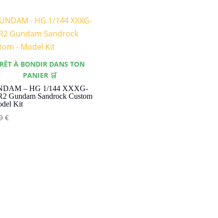
RÊT À BONDIR DANS TON
PANIER 🛒
DAM – HG 1/144 XXXG-
R2 Gundam Sandrock Custom
del Kit
99
€