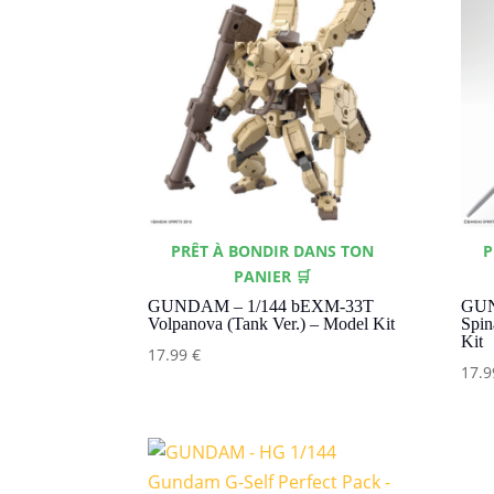
PRÊT À BONDIR DANS TON
P
PANIER 🛒
GUNDAM – 1/144 bEXM-33T
GUN
Volpanova (Tank Ver.) – Model Kit
Spin
Kit
17.99
€
17.