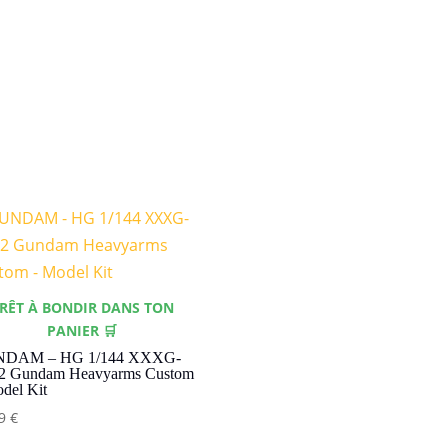
RÊT À BONDIR DANS TON
PANIER 🛒
DAM – HG 1/144 XXXG-
2 Gundam Heavyarms Custom
del Kit
99
€