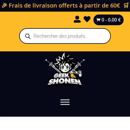
🎉 Frais de livraison offerts à partir de 60€ 🛒


0
-
0.00
€

Recherche
de
produits