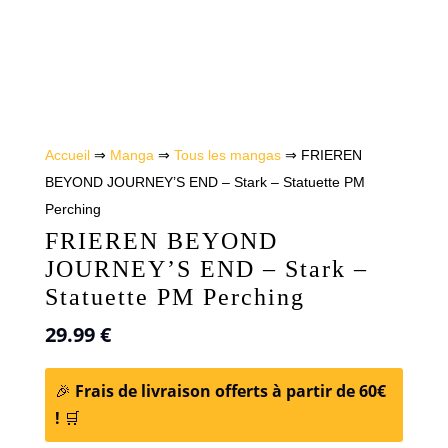
Accueil
⇒
Manga
⇒
Tous les mangas
⇒ FRIEREN
BEYOND JOURNEY’S END – Stark – Statuette PM
Perching
FRIEREN BEYOND
JOURNEY’S END – Stark –
Statuette PM Perching
29.99
€
🎉
Frais de livraison offerts à partir de 60€
!
🛒