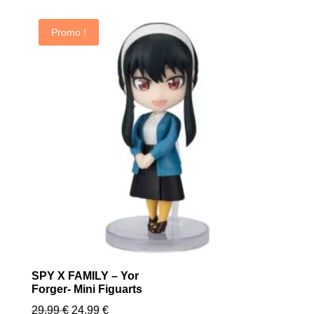
Promo !
SPY X FAMILY – Yor
Forger- Mini Figuarts
Le
Le
29.99
€
24.99
€