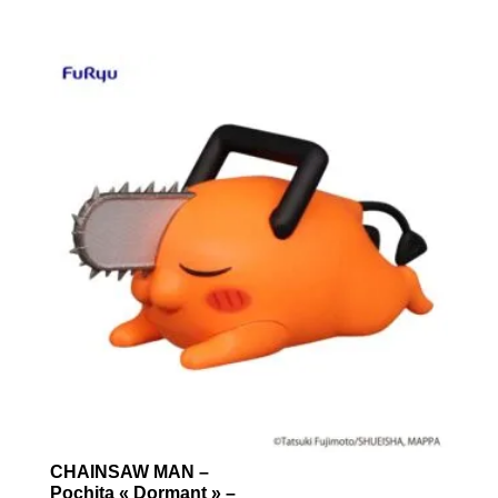
prix
prix
initial
actuel
était :
est :
29.99 €.
24.99 €.
CHAINSAW MAN –
Pochita « Dormant » –