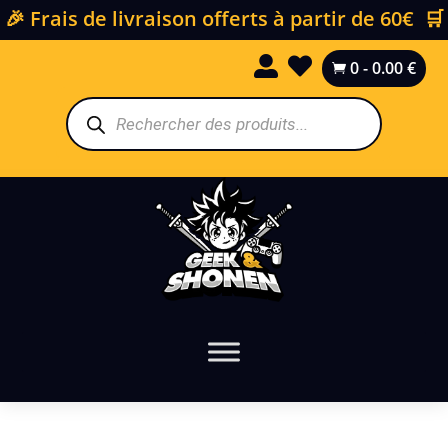
🎉 Frais de livraison offerts à partir de 60€ 🛒


0
-
0.00
€

Recherche
de
produits