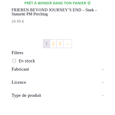
PRÊT À BONDIR DANS TON PANIER 🛒
FRIEREN BEYOND JOURNEY’S END – Stark –
Statuette PM Perching
29.99
€
1
2
3
→
Filtres
En stock
Fabricant
-
Licence
-
Type de produit
-