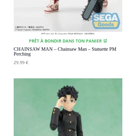
PRÊT À BONDIR DANS TON PANIER 🛒
CHAINSAW MAN – Chainsaw Man – Statuette PM
Perching
29.99
€