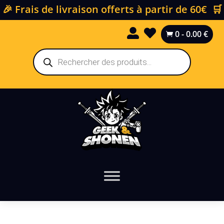
🎉 Frais de livraison offerts à partir de 60€ 🛒


0
-
0.00
€

Recherche
de
produits