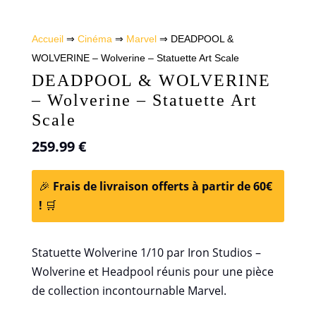
Accueil
⇒
Cinéma
⇒
Marvel
⇒ DEADPOOL &
WOLVERINE – Wolverine – Statuette Art Scale
DEADPOOL & WOLVERINE
– Wolverine – Statuette Art
Scale
259.99
€
🎉
Frais de livraison offerts à partir de 60€
!
🛒
Statuette Wolverine 1/10 par Iron Studios –
Wolverine et Headpool réunis pour une pièce
de collection incontournable Marvel.