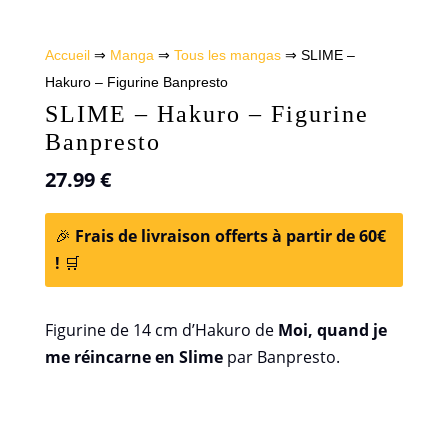
Accueil
⇒
Manga
⇒
Tous les mangas
⇒ SLIME –
Hakuro – Figurine Banpresto
SLIME – Hakuro – Figurine
Banpresto
27.99
€
🎉
Frais de livraison offerts à partir de 60€
!
🛒
Figurine de 14 cm d’Hakuro de
Moi, quand je
me réincarne en Slime
par Banpresto.