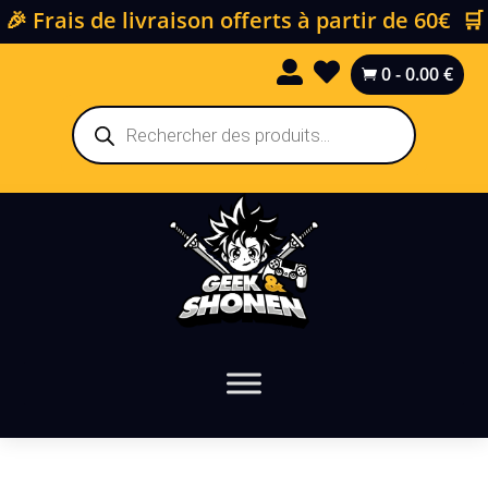
🎉 Frais de livraison offerts à partir de 60€ 🛒


0
-
0.00
€

Recherche
de
produits