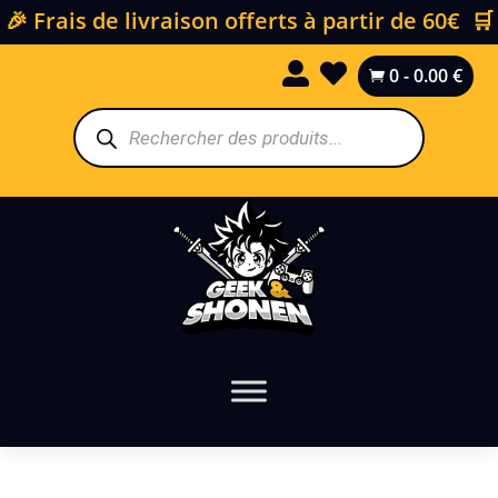
🎉 Frais de livraison offerts à partir de 60€ 🛒


0
-
0.00
€

Recherche
de
produits