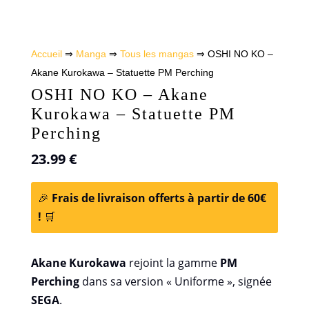
Accueil
⇒
Manga
⇒
Tous les mangas
⇒ OSHI NO KO –
Akane Kurokawa – Statuette PM Perching
OSHI NO KO – Akane
Kurokawa – Statuette PM
Perching
23.99
€
🎉
Frais de livraison offerts à partir de 60€
!
🛒
Akane Kurokawa
rejoint la gamme
PM
Perching
dans sa version « Uniforme », signée
SEGA
.