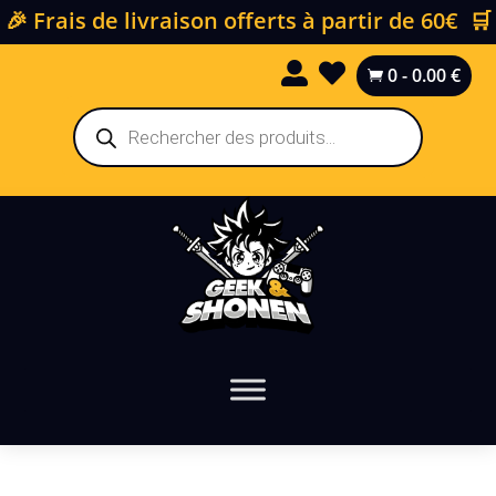
🎉 Frais de livraison offerts à partir de 60€ 🛒


0
-
0.00
€

Recherche
de
produits