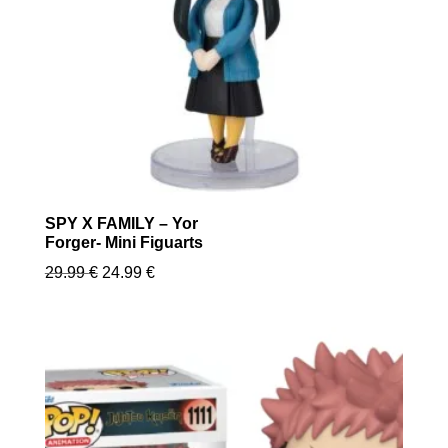
SPY X FAMILY – Yor
Forger- Mini Figuarts
Le
Le
29.99
€
24.99
€
prix
prix
initial
actuel
était :
est :
29.99 €.
24.99 €.