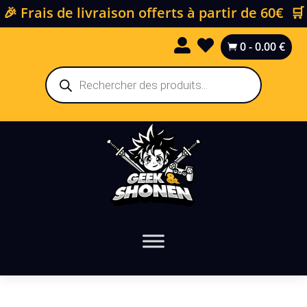
🎉 Frais de livraison offerts à partir de 60€ 🛒


0
-
0.00
€

Recherche
de
produits