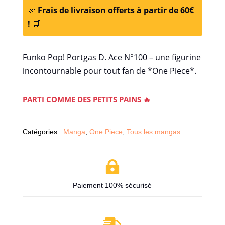
🎉
Frais de livraison offerts à partir de 60€
!
🛒
Funko Pop! Portgas D. Ace N°100 – une figurine
incontournable pour tout fan de *One Piece*.
PARTI COMME DES PETITS PAINS 🔥
Catégories :
Manga
,
One Piece
,
Tous les mangas

Paiement 100% sécurisé
