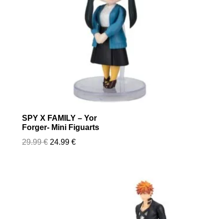
SPY X FAMILY – Yor
Forger- Mini Figuarts
Le
Le
29.99
€
24.99
€
prix
prix
initial
actuel
était :
est :
29.99 €.
24.99 €.