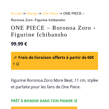
Accueil
⇒
Manga
⇒
One Piece
⇒ ONE PIECE –
Roronoa Zoro -Figurine Ichibansho
ONE PIECE – Roronoa Zoro -
Figurine Ichibansho
99.99
€
🎉
Frais de livraison offerts à partir de 60€
!
🛒
Figurine Roronoa Zoro More Beat, 11 cm, stylée
et parfaite pour les fans de One Piece.
PRÊT À BONDIR DANS TON PANIER 🛒