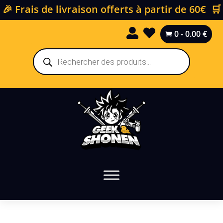
🎉 Frais de livraison offerts à partir de 60€ 🛒


0
-
0.00
€

Recherche
de
produits