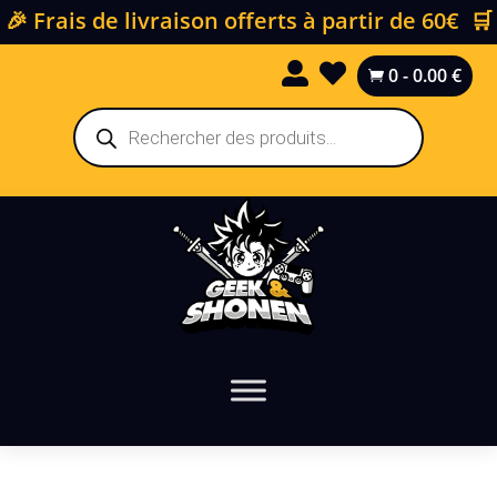
🎉 Frais de livraison offerts à partir de 60€ 🛒


0
-
0.00
€

Recherche
de
produits