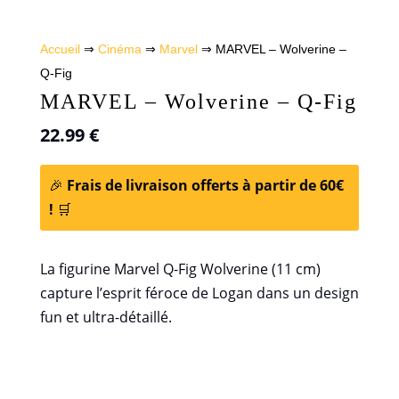
Accueil
⇒
Cinéma
⇒
Marvel
⇒ MARVEL – Wolverine –
Q-Fig
MARVEL – Wolverine – Q-Fig
22.99
€
🎉
Frais de livraison offerts à partir de 60€
!
🛒
La figurine Marvel Q-Fig Wolverine (11 cm)
capture l’esprit féroce de Logan dans un design
fun et ultra-détaillé.