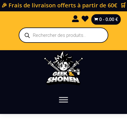
🎉 Frais de livraison offerts à partir de 60€ 🛒


0
-
0.00
€

Recherche
de
produits