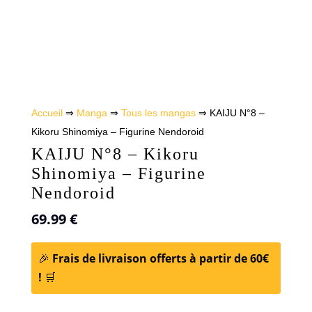
Accueil
⇒
Manga
⇒
Tous les mangas
⇒ KAIJU N°8 –
Kikoru Shinomiya – Figurine Nendoroid
KAIJU N°8 – Kikoru
Shinomiya – Figurine
Nendoroid
69.99
€
🎉
Frais de livraison offerts à partir de 60€
!
🛒