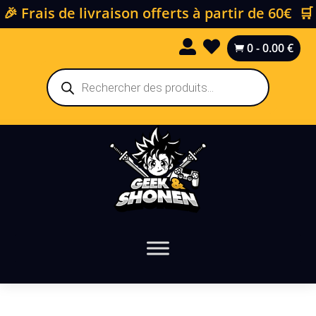
🎉 Frais de livraison offerts à partir de 60€ 🛒


0
-
0.00
€

Recherche
de
produits