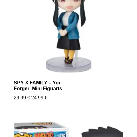
SPY X FAMILY – Yor
Forger- Mini Figuarts
Le
Le
29.99
€
24.99
€
prix
prix
initial
actuel
était :
est :
29.99 €.
24.99 €.