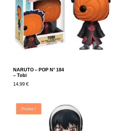
NARUTO – POP N° 184
– Tobi
14.99
€
Promo !