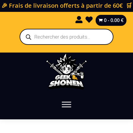
🎉 Frais de livraison offerts à partir de 60€ 🛒


0
-
0.00
€

Recherche
de
produits