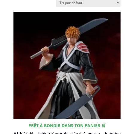
PRÊT À BONDIR DANS TON PANIER 🛒
BLEACH – Ichigo Kurosaki : Dual Zangetsu – Figurine