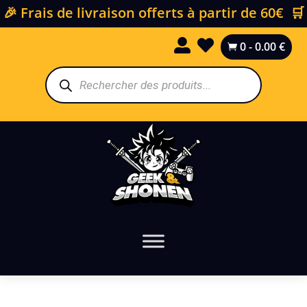
🎉 Frais de livraison offerts à partir de 60€ 🛒


0
-
0.00
€

Recherche
de
produits