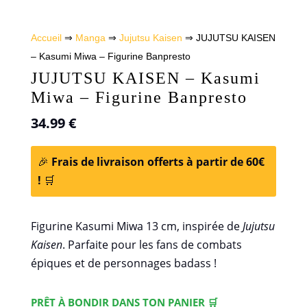
Accueil
⇒
Manga
⇒
Jujutsu Kaisen
⇒ JUJUTSU KAISEN
– Kasumi Miwa – Figurine Banpresto
JUJUTSU KAISEN – Kasumi
Miwa – Figurine Banpresto
34.99
€
🎉
Frais de livraison offerts à partir de 60€
!
🛒
Figurine Kasumi Miwa 13 cm, inspirée de
Jujutsu
Kaisen
. Parfaite pour les fans de combats
épiques et de personnages badass !
PRÊT À BONDIR DANS TON PANIER 🛒