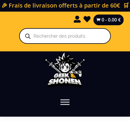
🎉 Frais de livraison offerts à partir de 60€ 🛒


0
-
0.00
€

Recherche
de
produits