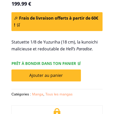
199.99
€
🎉
Frais de livraison offerts à partir de 60€
!
🛒
Statuette 1/8 de Yuzuriha (18 cm), la kunoichi
malicieuse et redoutable de
Hell’s Paradise
.
PRÊT À BONDIR DANS TON PANIER 🛒
Ajouter au panier
Catégories :
Manga
,
Tous les mangas
