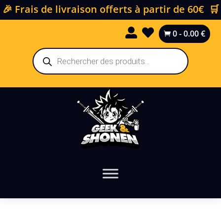
🎉 Frais de livraison offerts à partir de 60€ 🛒


0
-
0.00
€

Recherche
de
produits