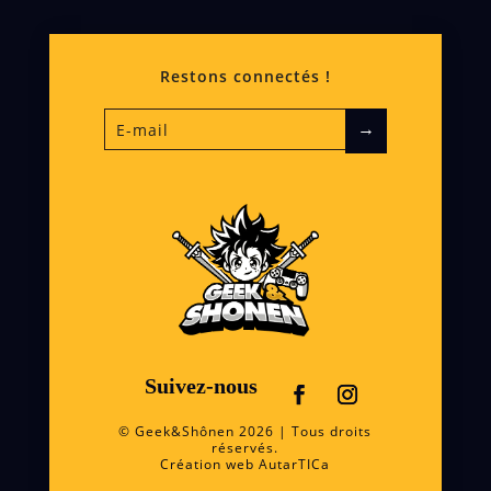
Restons connectés !
→
Suivez-nous
© Geek&Shônen 2026 | Tous droits
réservés.
Création web
AutarTICa