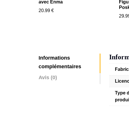
avec Enma
Figu
Pos
20.99
€
29.
Inform
Informations
complémentaires
Fabric
Avis (0)
Licen
Type 
produi