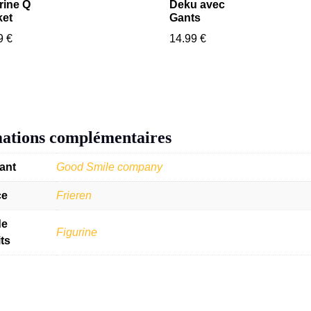
rine Q
Deku avec
ket
Gants
99
€
14.99
€
ations complémentaires
ant
Good Smile company
ce
Frieren
de
Figurine
ts