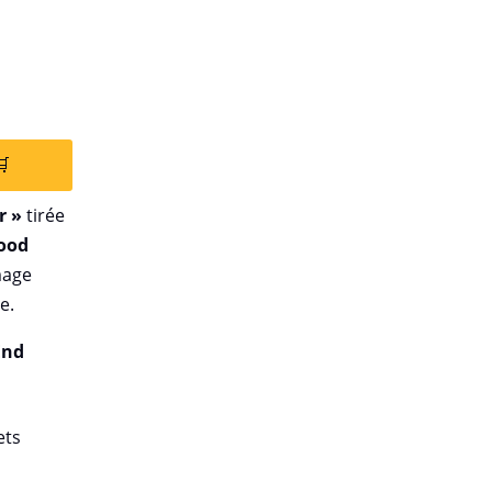

r »
tirée
ood
mage
e.
End
ets