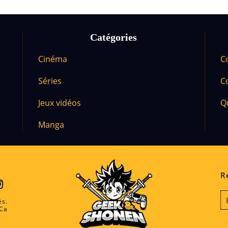
Catégories
Cinéma
C
m
Séries
C
Jeux vidéos
Q
Manga
R
és.
ICa