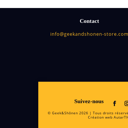
Contact
info@geekandshonen-store.co
Suivez-nous
© Geek&Shônen 2026 | Tous droits réserv
Création web
AutarT