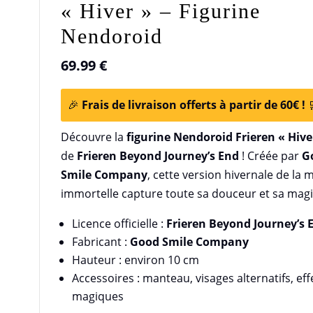
« Hiver » – Figurine
Nendoroid
69.99
€
🎉
Frais de livraison offerts à partir de 60€ !

Découvre la
figurine Nendoroid Frieren « Hive
de
Frieren Beyond Journey’s End
! Créée par
G
Smile Company
, cette version hivernale de la 
immortelle capture toute sa douceur et sa magi
Licence officielle :
Frieren Beyond Journey’s 
Fabricant :
Good Smile Company
Hauteur : environ 10 cm
Accessoires : manteau, visages alternatifs, eff
magiques