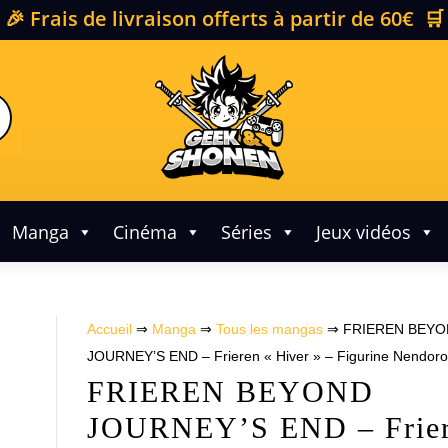
🎉 Frais de livraison offerts à partir de 60€ 🛒
Manga
Cinéma
Séries
Jeux vidéos
Accueil
⇒
Manga
⇒
Tous les mangas
⇒ FRIEREN BEYO
JOURNEY’S END – Frieren « Hiver » – Figurine Nendoro
FRIEREN BEYOND
JOURNEY’S END – Frie