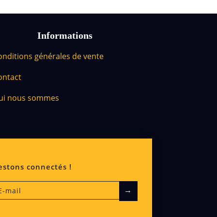
Informations
onditions générales de vente
ontact
ui nous sommes
estons connectés !
→