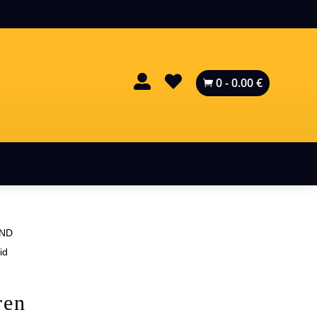


0
-
0.00
€

ND
id
ren