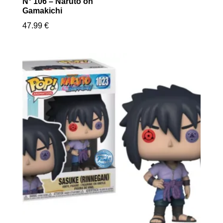
N° 106 – Naruto on
Gamakichi
47.99
€