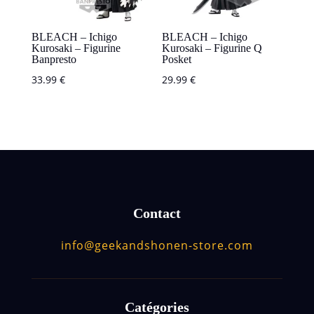
BLEACH – Ichigo
BLEACH – Ichigo
Kurosaki – Figurine
Kurosaki – Figurine Q
Banpresto
Posket
33.99
€
29.99
€
Contact
info@geekandshonen-store.com
Catégories