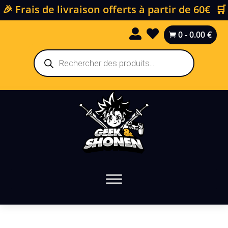
🎉 Frais de livraison offerts à partir de 60€ 🛒


0
-
0.00
€

Recherche
de
produits