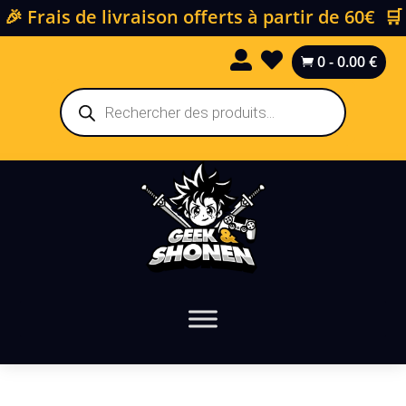
🎉 Frais de livraison offerts à partir de 60€ 🛒


0
-
0.00
€

Recherche
de
produits