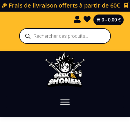
🎉 Frais de livraison offerts à partir de 60€ 🛒


0
-
0.00
€

Recherche
de
produits