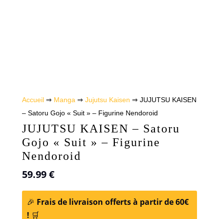
Accueil
⇒
Manga
⇒
Jujutsu Kaisen
⇒ JUJUTSU KAISEN
– Satoru Gojo « Suit » – Figurine Nendoroid
JUJUTSU KAISEN – Satoru
Gojo « Suit » – Figurine
Nendoroid
59.99
€
🎉
Frais de livraison offerts à partir de 60€
!
🛒