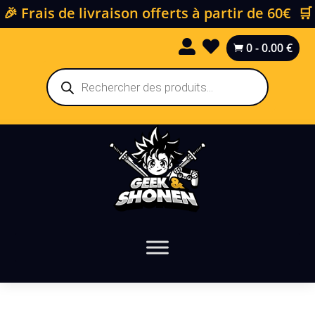
🎉 Frais de livraison offerts à partir de 60€ 🛒


0
-
0.00
€

Recherche
de
produits