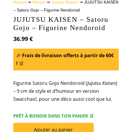
Accueil
⇒
Manga
⇒
Jujutsu Kaisen
⇒ JUJUTSU KAISEN
– Satoru Gojo – Figurine Nendoroid
JUJUTSU KAISEN – Satoru
Gojo – Figurine Nendoroid
36.99
€
🎉
Frais de livraison offerts à partir de 60€
!
🛒
Figurine Satoru Gojo Nendoroid (
Jujutsu Kaisen
)
– 9 cm de style et d’humour en version
Swacchao!, pour une déco aussi cool que lui.
PRÊT À BONDIR DANS TON PANIER 🛒
Ajouter au panier