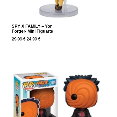
SPY X FAMILY – Yor
Forger- Mini Figuarts
Le
Le
29.99
€
24.99
€
prix
prix
initial
actuel
était :
est :
29.99 €.
24.99 €.