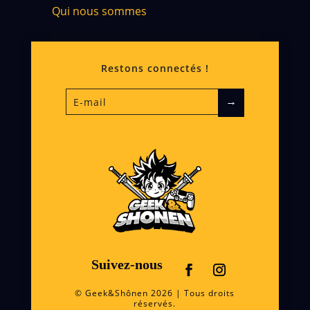
Qui nous sommes
Restons connectés !
→
Suivez-nous
© Geek&Shônen 2026 | Tous droits
réservés.