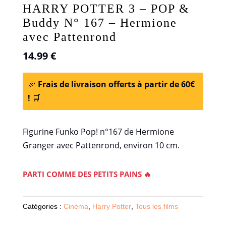
HARRY POTTER 3 – POP &
Buddy N° 167 – Hermione
avec Pattenrond
14.99
€
🎉
Frais de livraison offerts à partir de 60€
!
🛒
Figurine Funko Pop! n°167 de Hermione
Granger avec Pattenrond, environ 10 cm.
PARTI COMME DES PETITS PAINS 🔥
Catégories :
Cinéma
,
Harry Potter
,
Tous les films