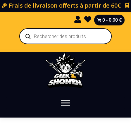
🎉 Frais de livraison offerts à partir de 60€ 🛒


0
-
0.00
€

Recherche
de
produits