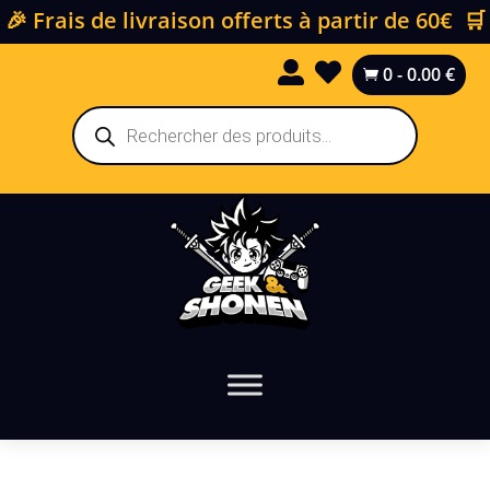
🎉 Frais de livraison offerts à partir de 60€ 🛒


0
-
0.00
€

Recherche
de
produits