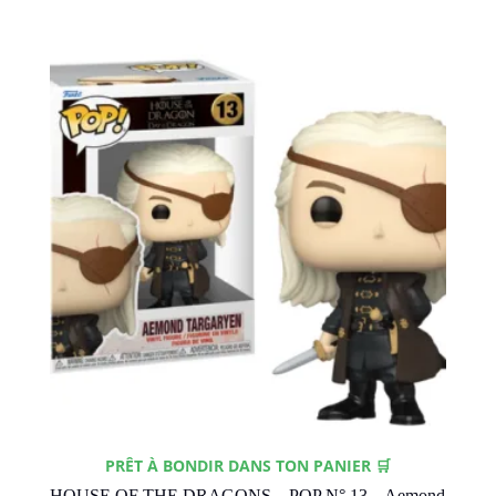
PRÊT À BONDIR DANS TON PANIER 🛒
HOUSE OF THE DRAGONS – POP N° 13 – Aemond