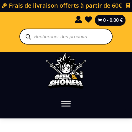
🎉 Frais de livraison offerts à partir de 60€ 🛒


0
-
0.00
€

Recherche
de
produits