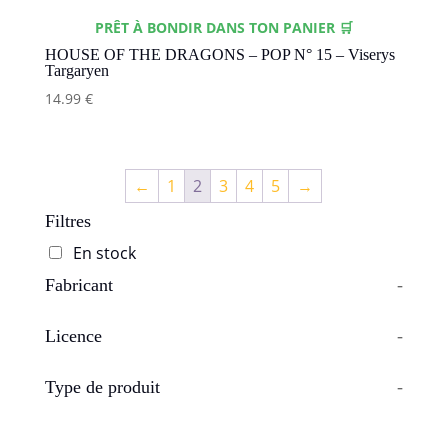
PRÊT À BONDIR DANS TON PANIER 🛒
HOUSE OF THE DRAGONS – POP N° 15 – Viserys
Targaryen
14.99
€
←
1
2
3
4
5
→
Filtres
En stock
Fabricant
-
Licence
-
Type de produit
-