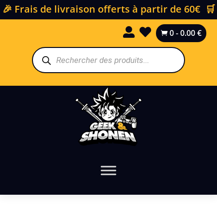
🎉 Frais de livraison offerts à partir de 60€ 🛒


0
-
0.00
€

Recherche
de
produits